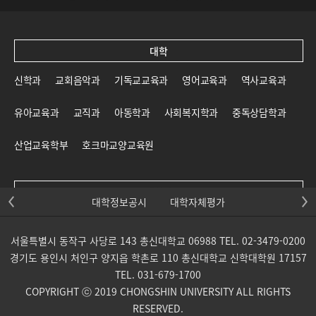
대학
신학과
교회음악과
기독교교육과
영어교육과
역사교육과
유아교육과
교직과
아동학과
사회복지학과
중독상담학과
산업교육학부
호크마교양교육원
대학원
대학정보공시
대학자체평가
신학대학원
일반대학원
교육대학원
선교대학원
서울특별시 동작구 사당로 143 총신대학교 06988 TEL. 02-3479-0200
목회신학전문대학원
사회복지대학원
상담대학원
경기도 용인시 처인구 양지읍 학촌로 110 총신대학교 신학대학원 17157
TEL. 031-679-1700
교회음악대학원
통일개발대학원
산업교육학부 대학원
COPYRIGHT ⓒ 2019 CHONGSHIN UNIVERSITY ALL RIGHTS
RESERVED.