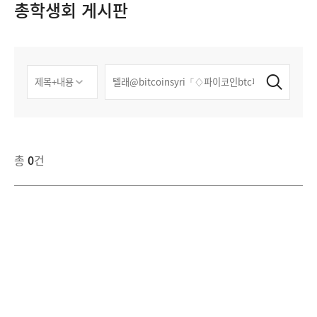
총학생회 게시판
총
0
건