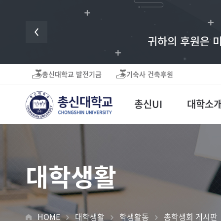
귀하의 후원은 미
총신대학교 발전기금
기숙사 건축후원
총신UI
대학소
대학생활
HOME
대학생활
학생활동
총학생회 게시판