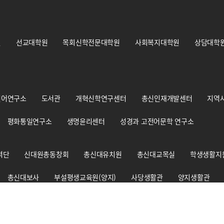
원
선교대학원
목회신학전문대학원
사회복지대학원
상담대학
언어연구소
도서관
개혁신학연구센터
총신인재개발센터
지역
평화통일연구소
생명윤리센터
성경과 고전어문학 연구소
력단
신대원총동창회
총신대유치원
총신대교목실
학생생활지
총신대보사
부설평생교육원(양지)
사당생활관
양지생활관
총신신학대사생회
경건훈련처
교원양성지원센터
출판부