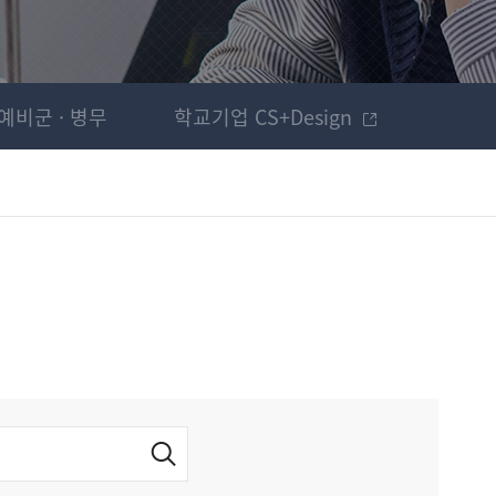
예비군 · 병무
학교기업 CS+Design