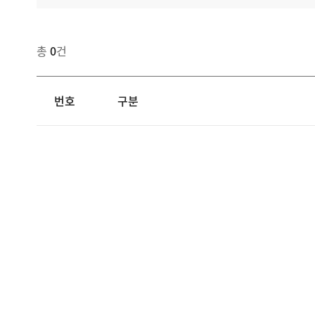
총
0
건
번호
구분