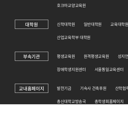
호크마교양교육원
대학원
신학대학원
일반대학원
교육대학
산업교육학부 대학원
부속기관
평생교육원
원격평생교육원
성지
장애학생지원센터
서울통일교육센터
교내홈페이지
발전기금
기숙사 건축후원
산학협
총신대학교방송국
총학생회홈페이지
총신대학교 상담·인권센터
국제교육원