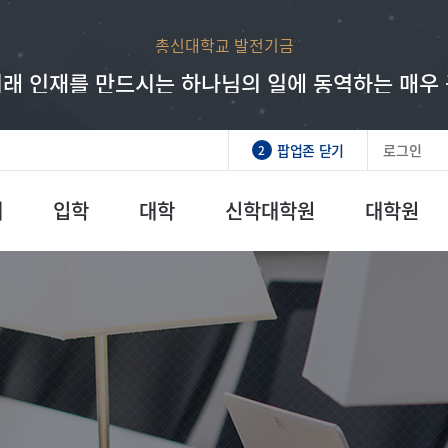
총신대학교 발전기금
래 인재를 만드시는 하나님의 일에 동역하는 매우
팝업존 닫기
로그인
2
개
입학
대학
신학대학원
대학원