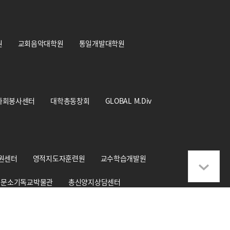
원
교회음악대학원
통일개발대학원
사회봉사센터
대학총동창회
GLOBAL M.Div
원센터
영적지도자훈련원
교수학습개발원
문소기독교박물관
총신양지상담센터
학교기업 CS+Design