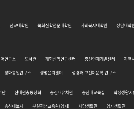
원
선교대학원
목회신학전문대학원
사회복지대학원
상담대학
언어연구소
도서관
개혁신학연구센터
총신인재개발센터
지역
평화통일연구소
생명윤리센터
성경과 고전어문학 연구소
력단
신대원총동창회
총신대유치원
총신대교목실
학생생활지
총신대보사
부설평생교육원(양지)
사당생활관
양지생활관
총신신학대사생회
경건훈련처
교원양성지원센터
출판부