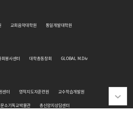
원
교회음악대학원
통일개발대학원
사회봉사센터
대학총동창회
GLOBAL M.Div
원센터
영적지도자훈련원
교수학습개발원
문소기독교박물관
총신양지상담센터
학교기업 CS+Design