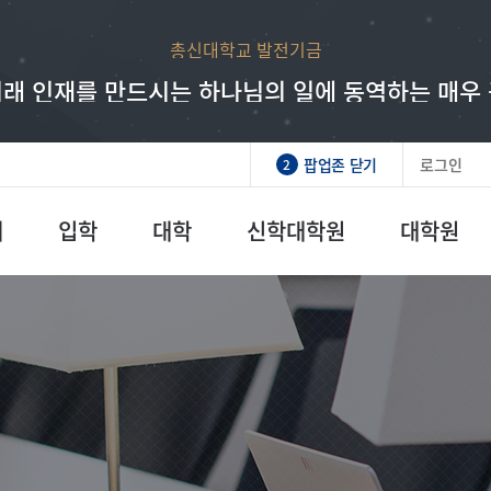
총신대학교 발전기금
래 인재를 만드시는 하나님의 일에 동역하는 매우
팝업존 닫기
로그인
2
개
입학
대학
신학대학원
대학원