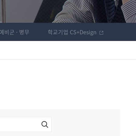
예비군 · 병무
학교기업 CS+Design