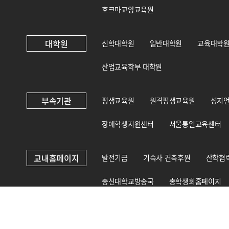
호크마교양교육원
대학원
신학대학원
일반대학원
교육대학
산업교육학부 대학원
부속기관
평생교육원
원격평생교육원
성지
장애학생지원센터
서울통일교육센터
교내홈페이지
발전기금
기숙사 건축후원
산학협
총신대학교방송국
총학생회홈페이지
총신대학교 상담·인권센터
국제교육원