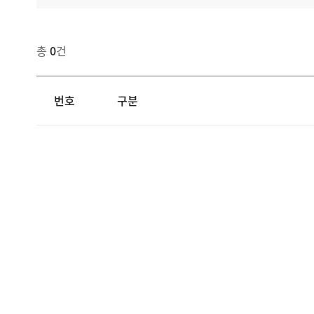
총
0
건
번호
구분