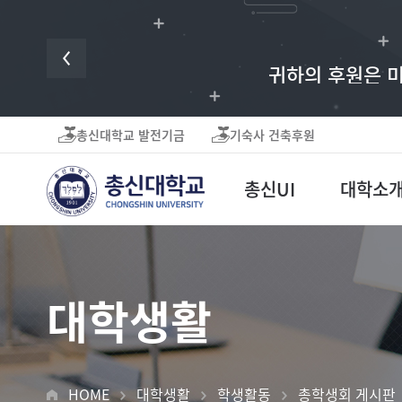
귀하의 후원은 미
총신대학교 발전기금
기숙사 건축후원
총신UI
대학소
대학생활
HOME
대학생활
학생활동
총학생회 게시판