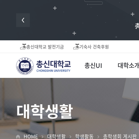
귀하의 후원은 미
총신대학교 발전기금
기숙사 건축후원
총신UI
대학소
대학생활
HOME
대학생활
학생활동
총학생회 게시판