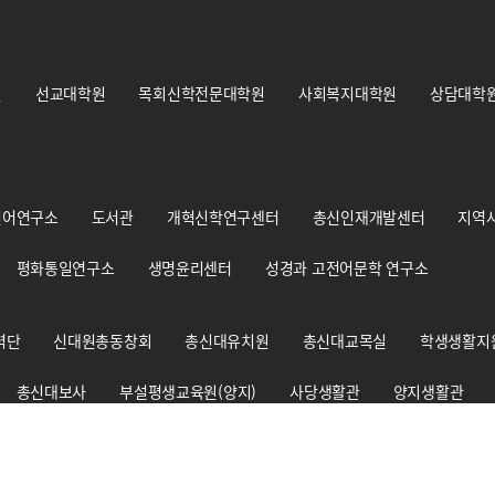
원
선교대학원
목회신학전문대학원
사회복지대학원
상담대학
언어연구소
도서관
개혁신학연구센터
총신인재개발센터
지역
평화통일연구소
생명윤리센터
성경과 고전어문학 연구소
력단
신대원총동창회
총신대유치원
총신대교목실
학생생활지
총신대보사
부설평생교육원(양지)
사당생활관
양지생활관
총신신학대사생회
경건훈련처
교원양성지원센터
출판부