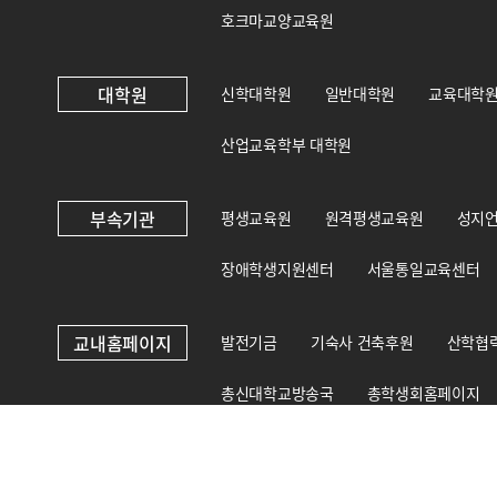
호크마교양교육원
대학원
신학대학원
일반대학원
교육대학
산업교육학부 대학원
부속기관
평생교육원
원격평생교육원
성지
장애학생지원센터
서울통일교육센터
교내홈페이지
발전기금
기숙사 건축후원
산학협
총신대학교방송국
총학생회홈페이지
총신대학교 상담·인권센터
국제교육원