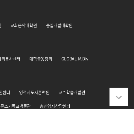
원
교회음악대학원
통일개발대학원
사회봉사센터
대학총동창회
GLOBAL M.Div
원센터
영적지도자훈련원
교수학습개발원
문소기독교박물관
총신양지상담센터
학교기업 CS+Design