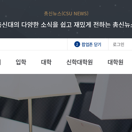
총신뉴스(CSU NEWS)
총신대학교 발전기금
래 인재를 만드시는 하나님의 일에 동역하는 매우
총신대의 다양한 소식을 쉽고 재밌게 전하는 총신뉴
팝업존 닫기
로그인
2
개
입학
대학
신학대학원
대학원