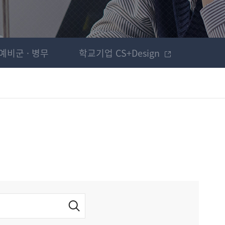
예비군 · 병무
학교기업 CS+Design