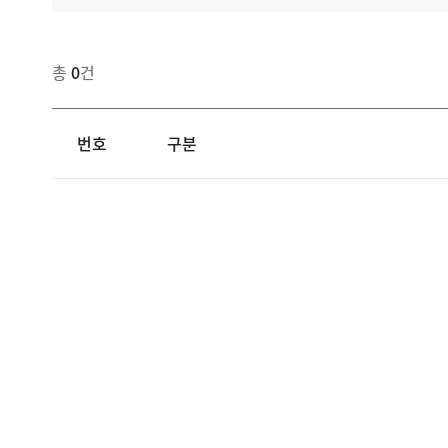
총
0
건
번호
구분