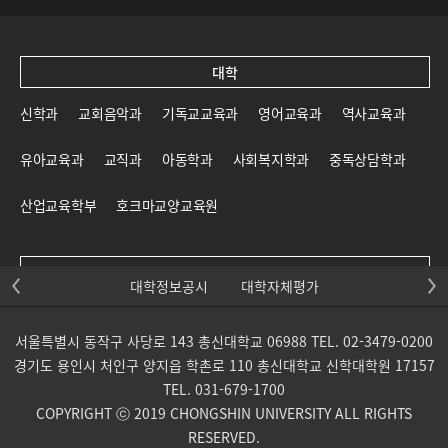
대학
신학과
교회음악과
기독교교육과
영어교육과
역사교육과
유아교육과
교직과
아동학과
사회복지학과
중독상담학과
산업교육학부
호크마교양교육원
대학원
대학정보공시
대학자체평가
신학대학원
일반대학원
교육대학원
선교대학원
서울특별시 동작구 사당로 143 총신대학교 06988 TEL. 02-3479-0200
목회신학전문대학원
사회복지대학원
상담대학원
경기도 용인시 처인구 양지읍 학촌로 110 총신대학교 신학대학원 17157
TEL. 031-679-1700
교회음악대학원
통일개발대학원
산업교육학부 대학원
COPYRIGHT ⓒ 2019 CHONGSHIN UNIVERSITY ALL RIGHTS
RESERVED.