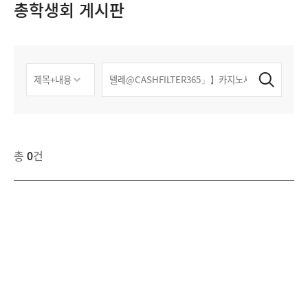
총학생회 게시판
총
0
건