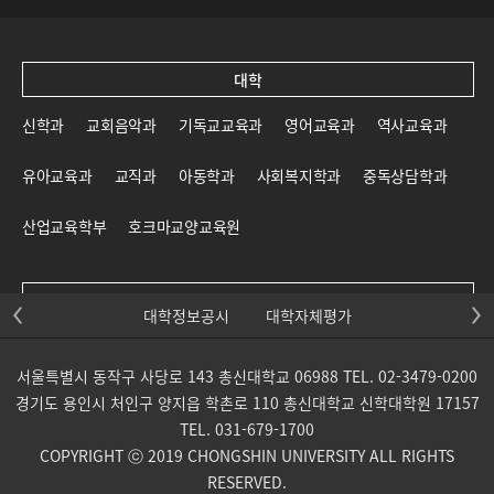
대학
신학과
교회음악과
기독교교육과
영어교육과
역사교육과
유아교육과
교직과
아동학과
사회복지학과
중독상담학과
산업교육학부
호크마교양교육원
대학원
대학정보공시
대학자체평가
신학대학원
일반대학원
교육대학원
선교대학원
서울특별시 동작구 사당로 143 총신대학교 06988 TEL. 02-3479-0200
목회신학전문대학원
사회복지대학원
상담대학원
경기도 용인시 처인구 양지읍 학촌로 110 총신대학교 신학대학원 17157
TEL. 031-679-1700
교회음악대학원
통일개발대학원
산업교육학부 대학원
COPYRIGHT ⓒ 2019 CHONGSHIN UNIVERSITY ALL RIGHTS
RESERVED.