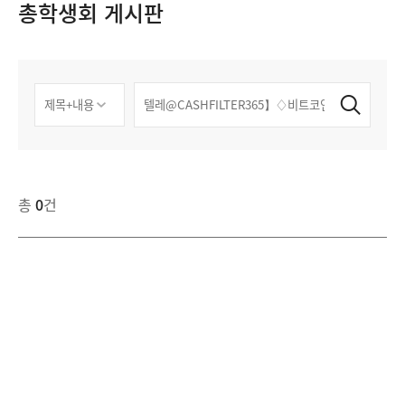
총학생회 게시판
총
0
건