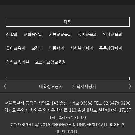
대학
신학과
교회음악과
기독교교육과
영어교육과
역사교육과
유아교육과
교직과
아동학과
사회복지학과
중독상담학과
산업교육학부
호크마교양교육원
대학원
대학정보공시
대학자체평가
신학대학원
일반대학원
교육대학원
선교대학원
서울특별시 동작구 사당로 143 총신대학교 06988 TEL. 02-3479-0200
목회신학전문대학원
사회복지대학원
상담대학원
경기도 용인시 처인구 양지읍 학촌로 110 총신대학교 신학대학원 17157
TEL. 031-679-1700
교회음악대학원
통일개발대학원
산업교육학부 대학원
COPYRIGHT ⓒ 2019 CHONGSHIN UNIVERSITY ALL RIGHTS
RESERVED.