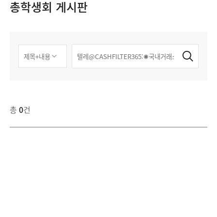
총학생회 게시판
총
0
건