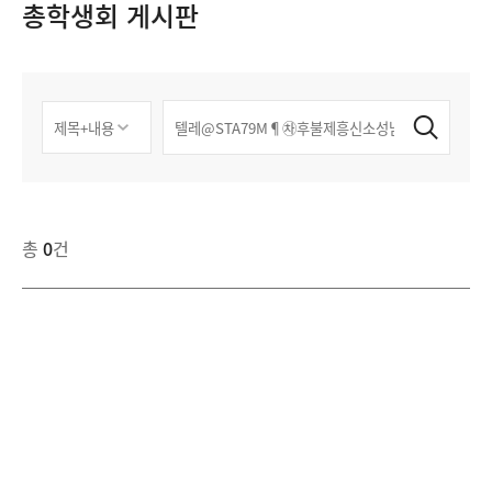
총학생회 게시판
총
0
건