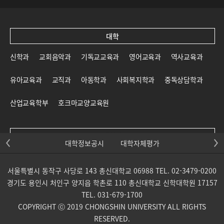
대학
신학과
교회음악과
기독교교육과
영어교육과
역사교육과
유아교육과
교직과
아동학과
사회복지학과
중독상담학과
산업교육학부
호크마교양교육원
대학원
대학정보공시
대학자체평가
신학대학원
일반대학원
교육대학원
선교대학원
서울특별시 동작구 사당로 143 총신대학교 06988 TEL. 02-3479-0200
목회신학전문대학원
사회복지대학원
상담대학원
경기도 용인시 처인구 양지읍 학촌로 110 총신대학교 신학대학원 17157
TEL. 031-679-1700
교회음악대학원
통일개발대학원
산업교육학부 대학원
COPYRIGHT ⓒ 2019 CHONGSHIN UNIVERSITY ALL RIGHTS
RESERVED.