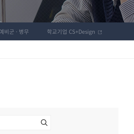
예비군 · 병무
학교기업 CS+Design