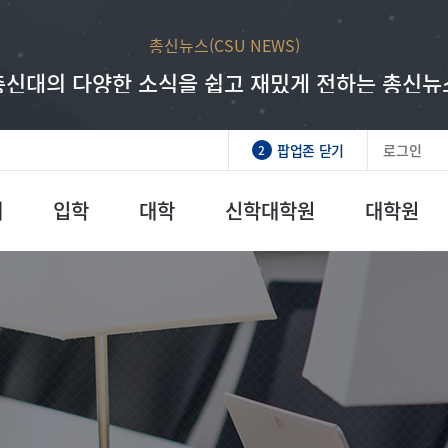
총신뉴스(CSU NEWS)
총신대학교 발전기금
래 인재를 만드시는 하나님의 일에 동역하는 매우
총신대의 다양한 소식을 쉽고 재밌게 전하는 총신뉴
팝업존 닫기
로그인
2
개
입학
대학
신학대학원
대학원