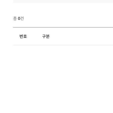
총
0
건
번호
구분