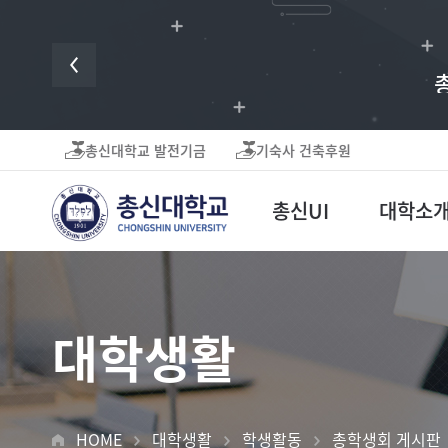
귀하의 후원은 미
총신대학교 발전기금
기숙사 건축후원
총신UI
대학소
대학생활
HOME
대학생활
학생활동
총학생회 게시판