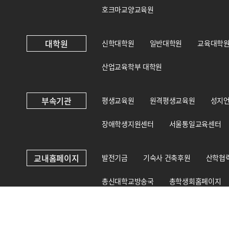
호크마교양교육원
대학원
신학대학원
일반대학원
교육대학
산업교육학부 대학원
부속기관
평생교육원
원격평생교육원
성지
장애학생지원센터
서울통일교육센터
교내홈페이지
발전기금
기숙사 건축후원
산학협
총신대학교방송국
총학생회홈페이지
총신대학교 상담·인권센터
국제교육원