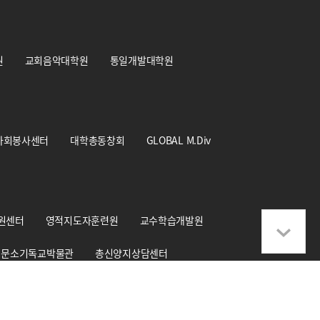
원
교회음악대학원
통일개발대학원
사회봉사센터
대학총동창회
GLOBAL M.Div
원센터
영적지도자훈련원
교수학습개발원
문소기독교박물관
총신양지상담센터
학교기업 CS+Design