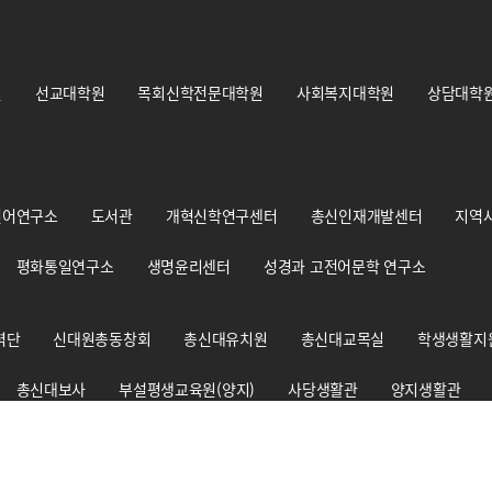
원
선교대학원
목회신학전문대학원
사회복지대학원
상담대학
언어연구소
도서관
개혁신학연구센터
총신인재개발센터
지역
평화통일연구소
생명윤리센터
성경과 고전어문학 연구소
력단
신대원총동창회
총신대유치원
총신대교목실
학생생활지
총신대보사
부설평생교육원(양지)
사당생활관
양지생활관
총신신학대사생회
경건훈련처
교원양성지원센터
출판부