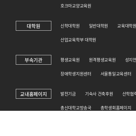
호크마교양교육원
대학원
신학대학원
일반대학원
교육대학
산업교육학부 대학원
부속기관
평생교육원
원격평생교육원
성지
장애학생지원센터
서울통일교육센터
교내홈페이지
발전기금
기숙사 건축후원
산학협
총신대학교방송국
총학생회홈페이지
총신대학교 상담·인권센터
국제교육원