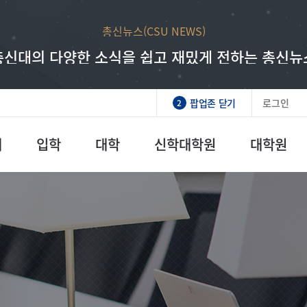
총신뉴스(CSU NEWS)
총신대학교 발전기금
래 인재를 만드시는 하나님의 일에 동역하는 매우
총신대의 다양한 소식을 쉽고 재밌게 전하는 총신뉴
팝업존 닫기
로그인
2
개
입학
대학
신학대학원
대학원