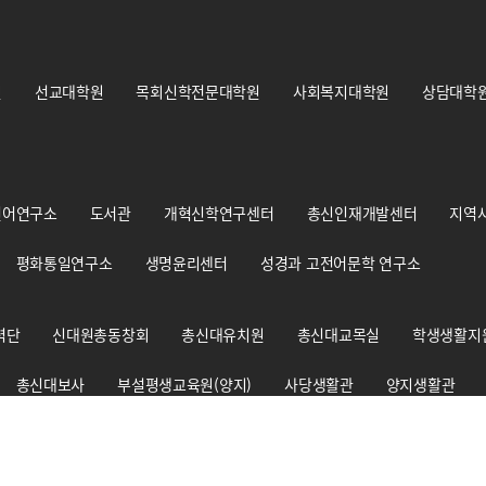
원
선교대학원
목회신학전문대학원
사회복지대학원
상담대학
언어연구소
도서관
개혁신학연구센터
총신인재개발센터
지역
평화통일연구소
생명윤리센터
성경과 고전어문학 연구소
력단
신대원총동창회
총신대유치원
총신대교목실
학생생활지
총신대보사
부설평생교육원(양지)
사당생활관
양지생활관
총신신학대사생회
경건훈련처
교원양성지원센터
출판부