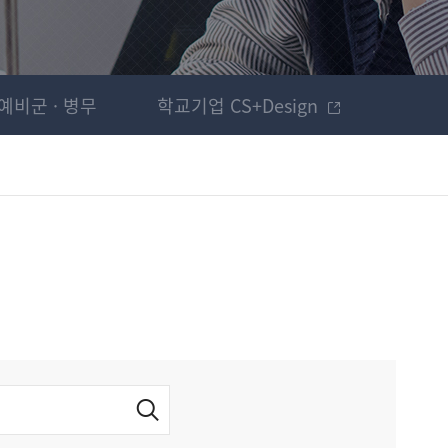
예비군 · 병무
학교기업 CS+Design