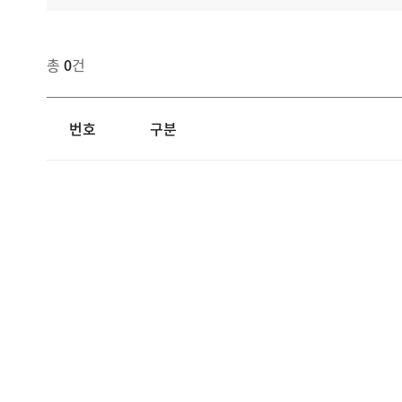
총
0
건
번호
구분