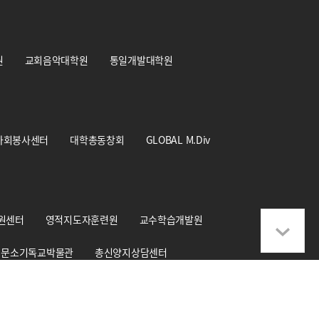
원
교회음악대학원
통일개발대학원
사회봉사센터
대학총동창회
GLOBAL M.Div
원센터
영적지도자훈련원
교수학습개발원
문소기독교박물관
총신양지상담센터
학교기업 CS+Design