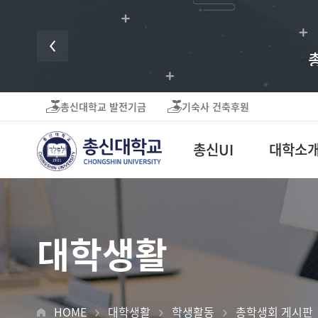
귀하의 후원은 미
총신대학교 발전기금
기숙사 건축후원
총신UI
대학소
대학생활
HOME
대학생활
학생활동
총학생회 게시판