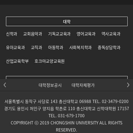
대학
신학과
교회음악과
기독교교육과
영어교육과
역사교육과
유아교육과
교직과
아동학과
사회복지학과
중독상담학과
산업교육학부
호크마교양교육원
대학원
대학정보공시
대학자체평가
신학대학원
일반대학원
교육대학원
선교대학원
서울특별시 동작구 사당로 143 총신대학교 06988 TEL. 02-3479-0200
목회신학전문대학원
사회복지대학원
상담대학원
경기도 용인시 처인구 양지읍 학촌로 110 총신대학교 신학대학원 17157
TEL. 031-679-1700
교회음악대학원
통일개발대학원
산업교육학부 대학원
COPYRIGHT ⓒ 2019 CHONGSHIN UNIVERSITY ALL RIGHTS
RESERVED.