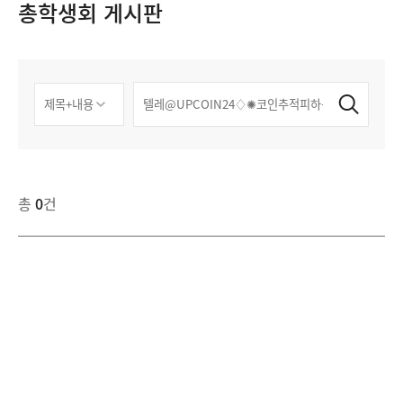
총학생회 게시판
총
0
건