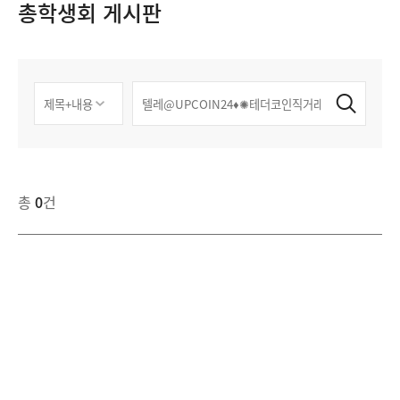
총학생회 게시판
총
0
건