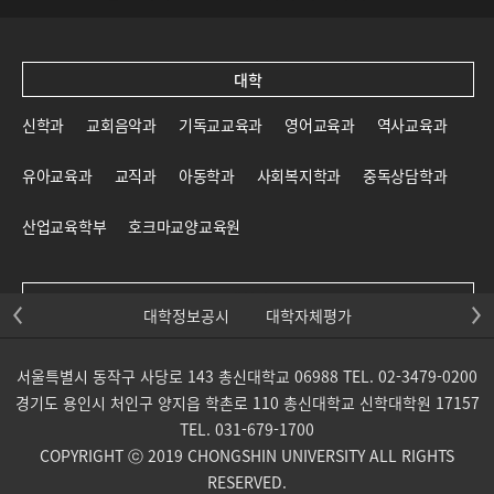
대학
신학과
교회음악과
기독교교육과
영어교육과
역사교육과
유아교육과
교직과
아동학과
사회복지학과
중독상담학과
산업교육학부
호크마교양교육원
대학원
대학정보공시
대학자체평가
신학대학원
일반대학원
교육대학원
선교대학원
서울특별시 동작구 사당로 143 총신대학교 06988 TEL. 02-3479-0200
목회신학전문대학원
사회복지대학원
상담대학원
경기도 용인시 처인구 양지읍 학촌로 110 총신대학교 신학대학원 17157
TEL. 031-679-1700
교회음악대학원
통일개발대학원
산업교육학부 대학원
COPYRIGHT ⓒ 2019 CHONGSHIN UNIVERSITY ALL RIGHTS
RESERVED.