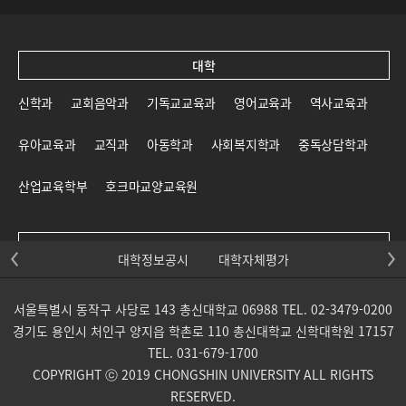
대학
신학과
교회음악과
기독교교육과
영어교육과
역사교육과
유아교육과
교직과
아동학과
사회복지학과
중독상담학과
산업교육학부
호크마교양교육원
대학원
대학정보공시
대학자체평가
신학대학원
일반대학원
교육대학원
선교대학원
서울특별시 동작구 사당로 143 총신대학교 06988 TEL. 02-3479-0200
목회신학전문대학원
사회복지대학원
상담대학원
경기도 용인시 처인구 양지읍 학촌로 110 총신대학교 신학대학원 17157
TEL. 031-679-1700
교회음악대학원
통일개발대학원
산업교육학부 대학원
COPYRIGHT ⓒ 2019 CHONGSHIN UNIVERSITY ALL RIGHTS
RESERVED.