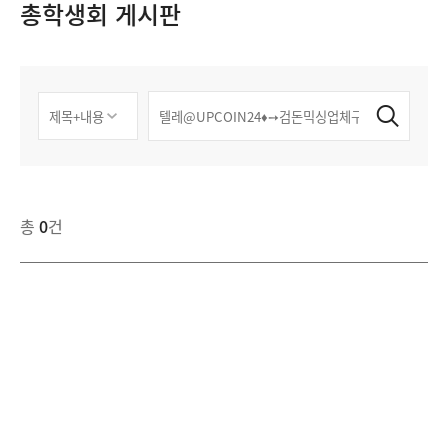
총학생회 게시판
총
0
건