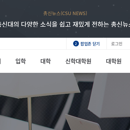
총신뉴스(CSU NEWS)
총신대학교 발전기금
래 인재를 만드시는 하나님의 일에 동역하는 매우
총신대의 다양한 소식을 쉽고 재밌게 전하는 총신뉴
팝업존 닫기
로그인
2
개
입학
대학
신학대학원
대학원