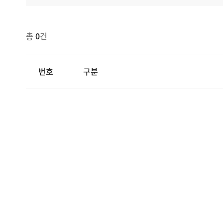
총
0
건
번호
구분