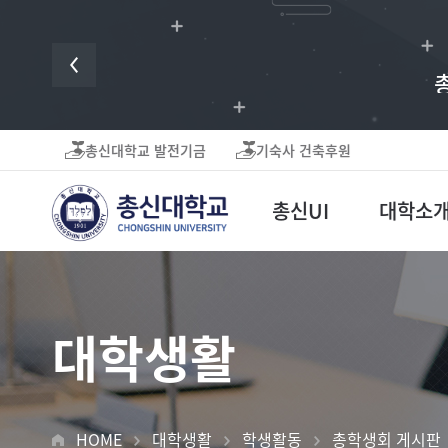
귀하의 후원은 미
총신대학교 발전기금
기숙사 건축후원
총신UI
대학소
대학생활
HOME
대학생활
학생활동
총학생회 게시판