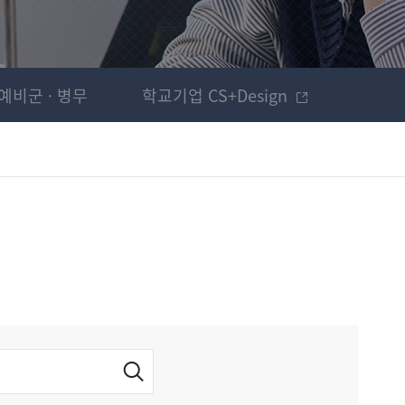
예비군 · 병무
학교기업 CS+Design