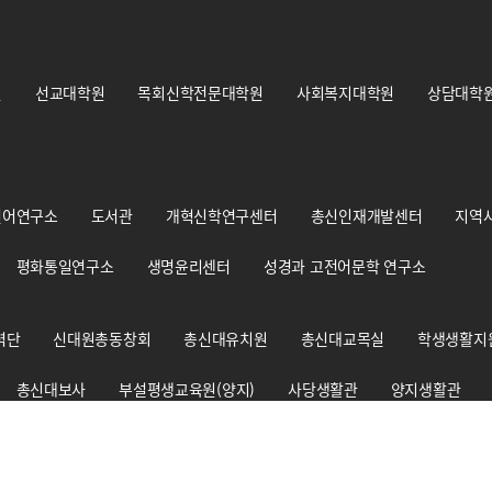
원
선교대학원
목회신학전문대학원
사회복지대학원
상담대학
언어연구소
도서관
개혁신학연구센터
총신인재개발센터
지역
평화통일연구소
생명윤리센터
성경과 고전어문학 연구소
력단
신대원총동창회
총신대유치원
총신대교목실
학생생활지
총신대보사
부설평생교육원(양지)
사당생활관
양지생활관
총신신학대사생회
경건훈련처
교원양성지원센터
출판부