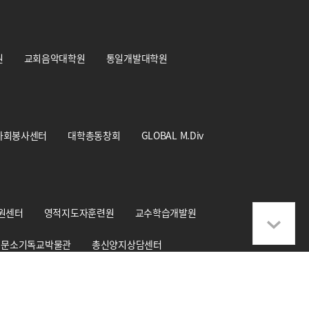
원
교회음악대학원
통일개발대학원
사회봉사센터
대학총동창회
GLOBAL M.Div
원센터
영적지도자훈련원
교수학습개발원
문소기독교박물관
총신양지상담센터
학교기업 CS+Design