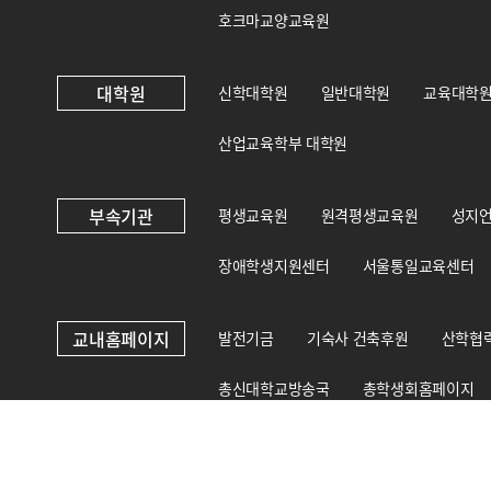
호크마교양교육원
대학원
신학대학원
일반대학원
교육대학
산업교육학부 대학원
부속기관
평생교육원
원격평생교육원
성지
장애학생지원센터
서울통일교육센터
교내홈페이지
발전기금
기숙사 건축후원
산학협
총신대학교방송국
총학생회홈페이지
총신대학교 상담·인권센터
국제교육원