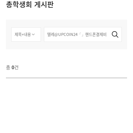
총학생회 게시판
총
0
건