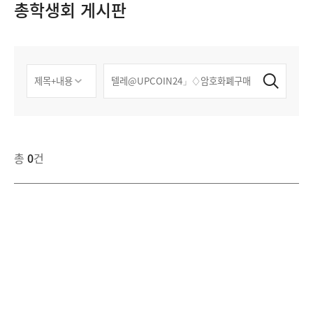
총학생회 게시판
총
0
건