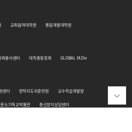
원
교회음악대학원
통일개발대학원
사회봉사센터
대학총동창회
GLOBAL M.Div
원센터
영적지도자훈련원
교수학습개발원
문소기독교박물관
총신양지상담센터
학교기업 CS+Design