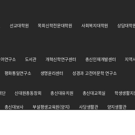
원
선교대학원
목회신학전문대학원
사회복지대학원
상담대학
언어연구소
도서관
개혁신학연구센터
총신인재개발센터
지역
평화통일연구소
생명윤리센터
성경과 고전어문학 연구소
력단
신대원총동창회
총신대유치원
총신대교목실
학생생활지
총신대보사
부설평생교육원(양지)
사당생활관
양지생활관
총신신학대사생회
경건훈련처
교원양성지원센터
출판부