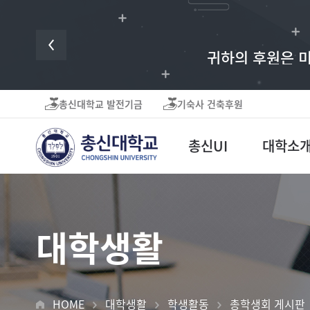
귀하의 후원은 미
총신대학교 발전기금
기숙사 건축후원
총신UI
대학소
대학생활
HOME
대학생활
학생활동
총학생회 게시판