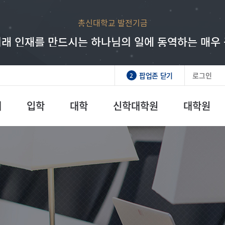
총신대학교 발전기금
래 인재를 만드시는 하나님의 일에 동역하는 매우
팝업존 닫기
로그인
2
개
입학
대학
신학대학원
대학원