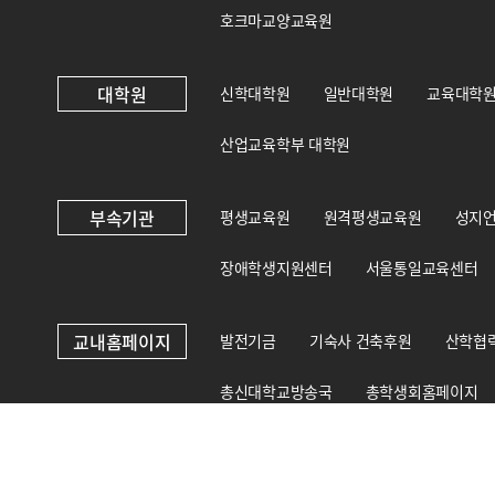
호크마교양교육원
대학원
신학대학원
일반대학원
교육대학
산업교육학부 대학원
부속기관
평생교육원
원격평생교육원
성지
장애학생지원센터
서울통일교육센터
교내홈페이지
발전기금
기숙사 건축후원
산학협
총신대학교방송국
총학생회홈페이지
총신대학교 상담·인권센터
국제교육원