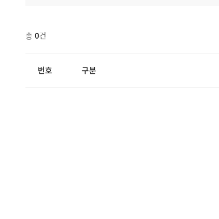
총
0
건
번호
구분