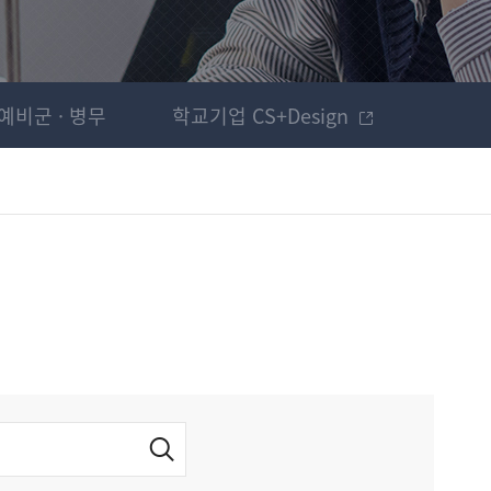
예비군 · 병무
학교기업 CS+Design