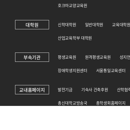
호크마교양교육원
대학원
신학대학원
일반대학원
교육대학
산업교육학부 대학원
부속기관
평생교육원
원격평생교육원
성지
장애학생지원센터
서울통일교육센터
교내홈페이지
발전기금
기숙사 건축후원
산학협
총신대학교방송국
총학생회홈페이지
총신대학교 상담·인권센터
국제교육원