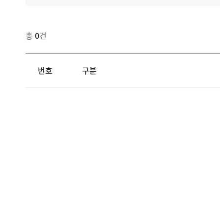
총
0
건
번호
구분