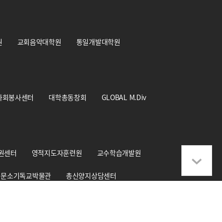
원
교회음악대학원
통일개발대학원
사회봉사센터
대학총동창회
GLOBAL M.Div
원센터
영적지도자훈련원
교수학습개발원
문소기독교박물관
총신양지상담센터
학교기업 CS+Design