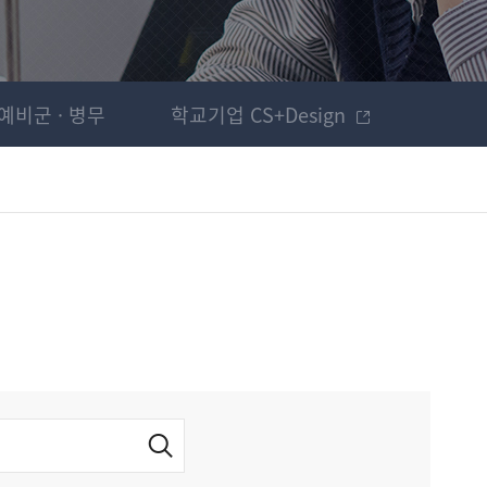
예비군 · 병무
학교기업 CS+Design