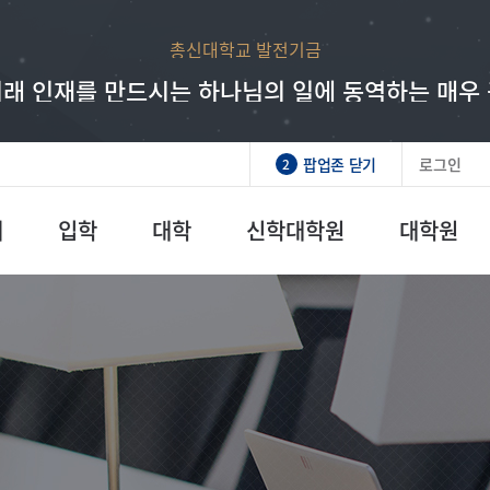
총신대학교 발전기금
래 인재를 만드시는 하나님의 일에 동역하는 매우
팝업존 닫기
로그인
2
개
입학
대학
신학대학원
대학원