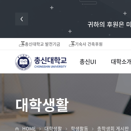
귀하의 후원은 미
총신대학교 발전기금
기숙사 건축후원
총신UI
대학소
대학생활
HOME
대학생활
학생활동
총학생회 게시판