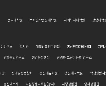
원
선교대학원
목회신학전문대학원
사회복지대학원
상담대학
언어연구소
도서관
개혁신학연구센터
총신인재개발센터
지역
평화통일연구소
생명윤리센터
성경과 고전어문학 연구소
력단
신대원총동창회
총신대유치원
총신대교목실
학생생활지
총신대보사
부설평생교육원(양지)
사당생활관
양지생활관
총신신학대사생회
경건훈련처
교원양성지원센터
출판부