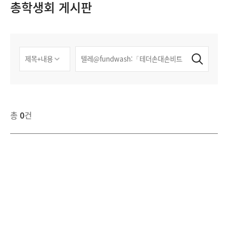
총학생회 게시판
총
0
건