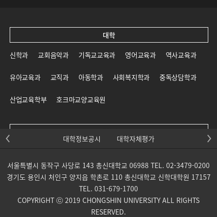
대학
신학과
교회음악과
기독교교육과
영어교육과
역사교육과
유아교육과
교직과
아동학과
사회복지학과
중독상담학과
산업교육학부
호크마교양교육원
대학원
대학정보공시
대학자체평가
신학대학원
일반대학원
교육대학원
선교대학원
서울특별시 동작구 사당로 143 총신대학교 06988 TEL. 02-3479-0200
목회신학전문대학원
사회복지대학원
상담대학원
경기도 용인시 처인구 양지읍 학촌로 110 총신대학교 신학대학원 17157
TEL. 031-679-1700
교회음악대학원
통일개발대학원
산업교육학부 대학원
COPYRIGHT ⓒ 2019 CHONGSHIN UNIVERSITY ALL RIGHTS
RESERVED.