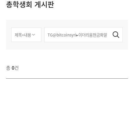
총학생회 게시판
총
0
건