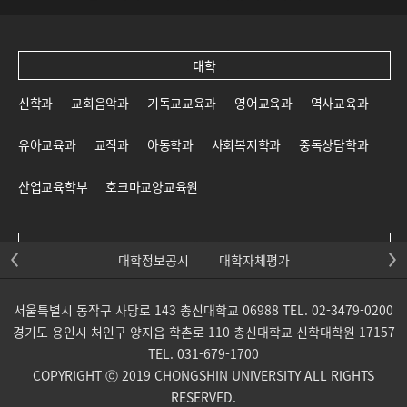
대학
신학과
교회음악과
기독교교육과
영어교육과
역사교육과
유아교육과
교직과
아동학과
사회복지학과
중독상담학과
산업교육학부
호크마교양교육원
대학원
대학정보공시
대학자체평가
신학대학원
일반대학원
교육대학원
선교대학원
서울특별시 동작구 사당로 143 총신대학교 06988 TEL. 02-3479-0200
목회신학전문대학원
사회복지대학원
상담대학원
경기도 용인시 처인구 양지읍 학촌로 110 총신대학교 신학대학원 17157
TEL. 031-679-1700
교회음악대학원
통일개발대학원
산업교육학부 대학원
COPYRIGHT ⓒ 2019 CHONGSHIN UNIVERSITY ALL RIGHTS
RESERVED.