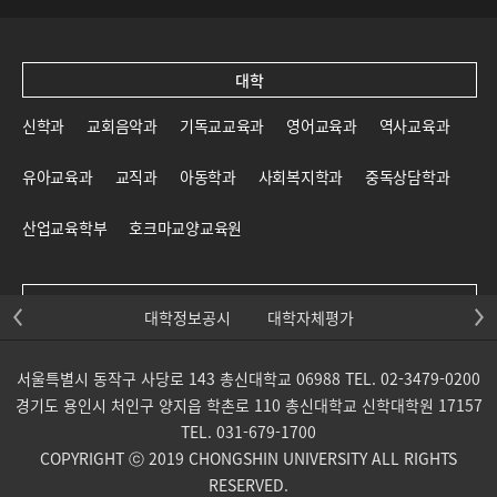
대학
신학과
교회음악과
기독교교육과
영어교육과
역사교육과
유아교육과
교직과
아동학과
사회복지학과
중독상담학과
산업교육학부
호크마교양교육원
대학원
대학정보공시
대학자체평가
신학대학원
일반대학원
교육대학원
선교대학원
서울특별시 동작구 사당로 143 총신대학교 06988 TEL. 02-3479-0200
목회신학전문대학원
사회복지대학원
상담대학원
경기도 용인시 처인구 양지읍 학촌로 110 총신대학교 신학대학원 17157
TEL. 031-679-1700
교회음악대학원
통일개발대학원
산업교육학부 대학원
COPYRIGHT ⓒ 2019 CHONGSHIN UNIVERSITY ALL RIGHTS
RESERVED.