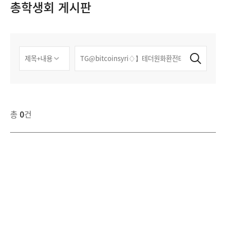
총학생회 게시판
총
0
건