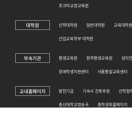
호크마교양교육원
대학원
신학대학원
일반대학원
교육대학
산업교육학부 대학원
부속기관
평생교육원
원격평생교육원
성지
장애학생지원센터
서울통일교육센터
교내홈페이지
발전기금
기숙사 건축후원
산학협
총신대학교방송국
총학생회홈페이지
총신대학교 상담·인권센터
국제교육원