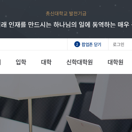
총신대학교 발전기금
래 인재를 만드시는 하나님의 일에 동역하는 매우
팝업존 닫기
로그인
2
개
입학
대학
신학대학원
대학원