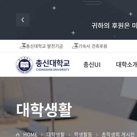
귀하의 후원은 미
총신대학교 발전기금
기숙사 건축후원
총신UI
대학소
대학생활
HOME
대학생활
학생활동
총학생회 게시판