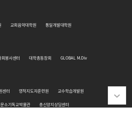
원
교회음악대학원
통일개발대학원
사회봉사센터
대학총동창회
GLOBAL M.Div
원센터
영적지도자훈련원
교수학습개발원
문소기독교박물관
총신양지상담센터
학교기업 CS+Design