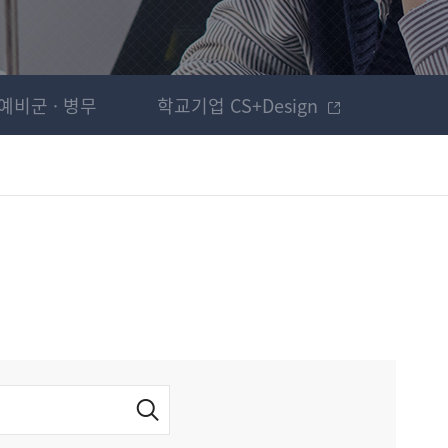
예비군 · 병무
학교기업 CS+Design