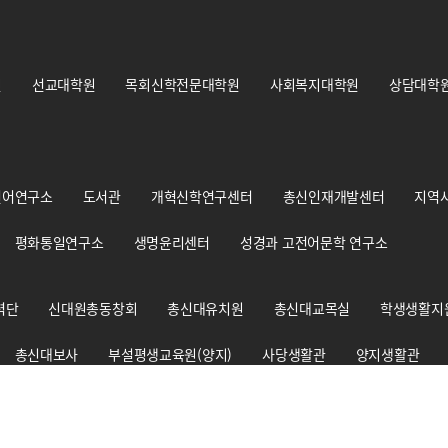
원
선교대학원
목회신학전문대학원
사회복지대학원
상담대학
언어연구소
도서관
개혁신학연구센터
총신인재개발센터
지역
평화통일연구소
생명윤리센터
성경과 고전어문학 연구소
력단
신대원총동창회
총신대유치원
총신대교목실
학생생활지
총신대보사
부설평생교육원(양지)
사당생활관
양지생활관
총신신학대사생회
경건훈련처
교원양성지원센터
출판부