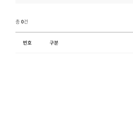
총
0
건
번호
구분